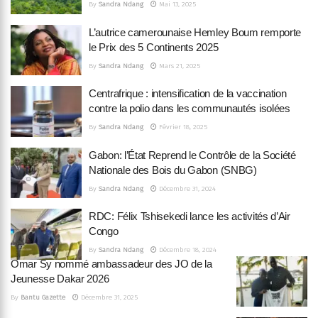
By
Sandra Ndang
Mai 13, 2025
L’autrice camerounaise Hemley Boum remporte
le Prix des 5 Continents 2025
By
Sandra Ndang
Mars 21, 2025
Centrafrique : intensification de la vaccination
contre la polio dans les communautés isolées
By
Sandra Ndang
Février 18, 2025
Gabon: l’État Reprend le Contrôle de la Société
Nationale des Bois du Gabon (SNBG)
By
Sandra Ndang
Décembre 31, 2024
RDC: Félix Tshisekedi lance les activités d’Air
Congo
By
Sandra Ndang
Décembre 18, 2024
Omar Sy nommé ambassadeur des JO de la
Jeunesse Dakar 2026
By
Bantu Gazette
Décembre 31, 2025