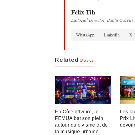
Felix Tih
Editorial Director, Bantu Gazette
WhatsApp
LinkedIn
X (
Related
Posts
En Côte d’Ivoire, le
Les la
FEMUA bat son plein
Prix L
autour du civisme et de
dévoil
la musique urbaine