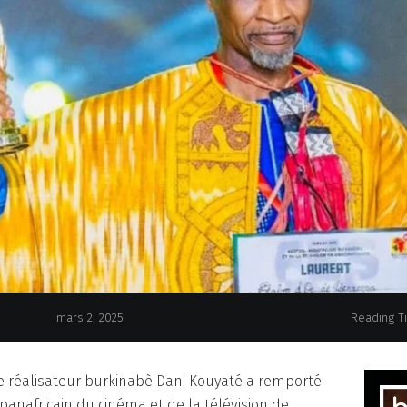
mars 2, 2025
Reading T
e réalisateur burkinabè Dani Kouyaté a remporté
panafricain du cinéma et de la télévision de