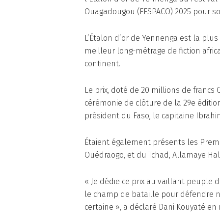
Ouagadougou (FESPACO) 2025 pour son
L’Étalon d’or de Yennenga est la plu
meilleur long-métrage de fiction afri
continent.
Le prix, doté de 20 millions de francs 
cérémonie de clôture de la 29e éditio
président du Faso, le capitaine Ibrahi
Étaient également présents les Prem
Ouédraogo, et du Tchad, Allamaye Hal
« Je dédie ce prix au vaillant peuple 
le champ de bataille pour défendre not
certaine », a déclaré Dani Kouyaté en