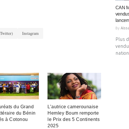
CAN Ma
vendus 
lance
By
Aissa
Twitter)
Instagram
Plus d
vendus
nation
uréats du Grand
L’autrice camerounaise
ittéraire du Bénin
Hemley Boum remporte
és à Cotonou
le Prix des 5 Continents
2025