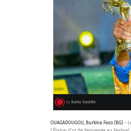
by
Bantu Gazette
OUAGADOUGOU, Burkina Faso (BG)
– L
l’Étalon d’or de Yennenga au Festival 