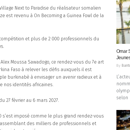
 Village Next to Paradise du réalisateur somalien
nze est revenu à On Becoming a Guinea Fowl de la
compétition et plus de 2 000 professionnels du
s.
Omar 
Jeunes
 Alex Moussa Sawadogo, ce rendez-vous du 7e art
By
Bant
kina Faso à relever les défis auxquels il est
L’acte
le burkinabè à envisager un avenir radieux et à
nommé
e nos identités africaines.
olympi
selon 
u 27 février au 6 mars 2027.
CO s’est imposé comme le plus grand rendez-vous
 rassemblant des milliers de professionnels et