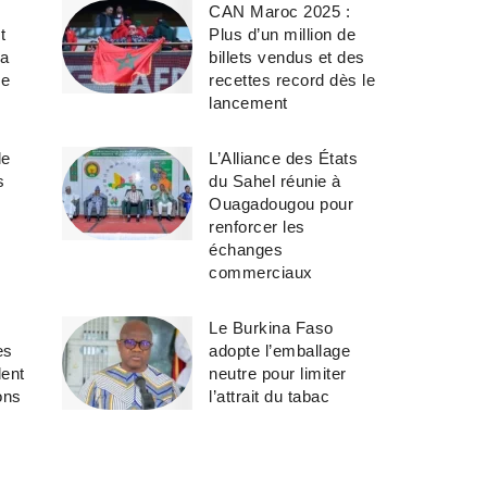
CAN Maroc 2025 :
t
Plus d’un million de
la
billets vendus et des
le
recettes record dès le
lancement
le
L’Alliance des États
s
du Sahel réunie à
Ouagadougou pour
renforcer les
échanges
commerciaux
Le Burkina Faso
es
adopte l’emballage
dent
neutre pour limiter
ons
l’attrait du tabac