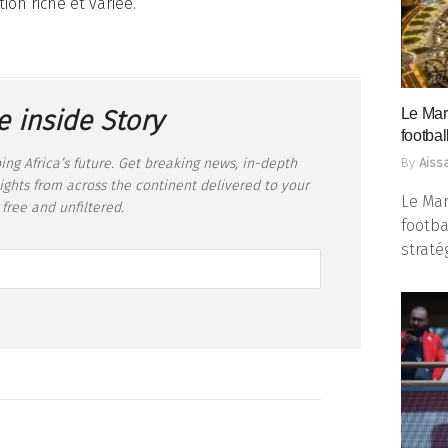
n riche et variée.
e inside Story
Le Mar
footbal
ing Africa’s future. Get breaking news, in-depth
By
Aissa
sights from across the continent delivered to your
Le Mar
 free and unfiltered.
footba
straté