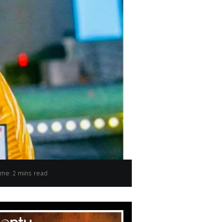
Le cinéaste burkinabè Dani Kouyaté
ime: 2 mins read